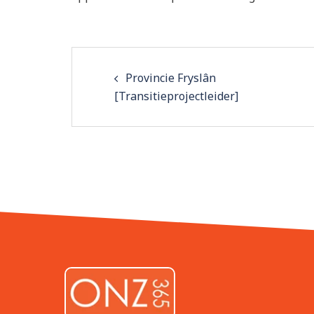
Post
Provincie Fryslân
navigation
[Transitieprojectleider]