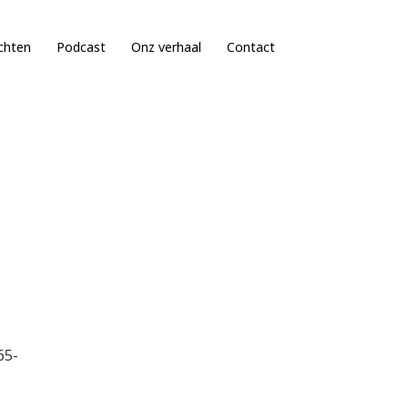
chten
Podcast
Onz verhaal
Contact
65-