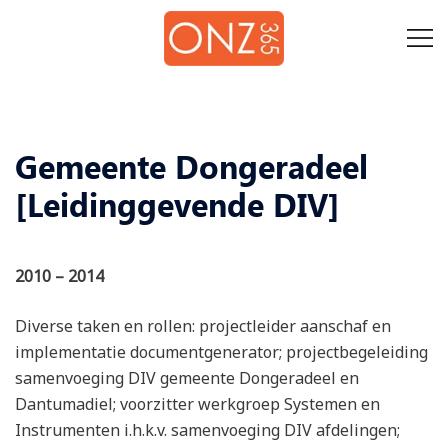
Skip
Tog
to
me
content
Gemeente Dongeradeel
[Leidinggevende DIV]
2010 – 2014
Diverse taken en rollen: projectleider aanschaf en
implementatie documentgenerator; projectbegeleiding
samenvoeging DIV gemeente Dongeradeel en
Dantumadiel; voorzitter werkgroep Systemen en
Instrumenten i.h.k.v. samenvoeging DIV afdelingen;